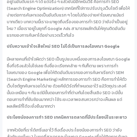
อยู่ในอันดับแรก ๆ ได้ แต่จริง ๆ แล้วยังมีอีกหนึ่งวิธี คือการทำ SEO
(Search Engine Optimization) เทคนิคที่ใช่การปรับปรุงเว็บไซต์ เพื่อให้
ง่ายต่อการค้นหาเจอเป็นอันดับแรก ๆ โดยไม่ต้องจ่ายค่าโฆษณาแม้แต่
บาทเดียว บทความนี้เราจะมาพูดถึงเรื่องของการทำ SEO ว่ายังจำเป็นอยู่
ไหม ? เมื่อเราอยู่ในยุคที่ Google Ads สามารถผลักดันให้คุณติดอันดับ
แรกของการค้นหาได้อย่างรวดเร็วทันใจ
ปรับความเข้าใจเสียใหม่
SEO ไม่ได้เป็นการ
ลงโฆษณา
Google
มีหลายคนที่เข้าใจผิดว่า SEO เป็นรูปแบบหนึ่งของการลงโฆษณา Google
ซึ่งที่จริงแล้วไม่ใช่เลย ถึงชื่อจะเรียกคล้าย ๆ กันก็ตาม เพราะการทำ
โฆษณาของ Google เพื่อให้ติดอันดับแรกของการค้นหาเรียกว่า SEM
(Search Engine Marketing) หลักการของการทำ SEO คือการทำให้ตัว
เว็บไซต์ถูกค้นหาเจอได้ง่าย ด้วยคีย์เวิร์ดที่กำหนดเอาไว้ แม้วัตถุประสงค์
นั้นจะเหมือน ๆ กัน แต่มีขั้นตอนการทำที่ต่างกันโดยสิ้นเชิง SEO จะมีขั้น
ตอนการทำที่ซับซ้อนมากกว่า ใช้ระยะเวลาพอสมควรกว่าจะเห็นผล แต่
ผลลัพธ์ที่ได้จะยั่งยืนมากกว่า
ประโยชน์ของการทำ
SEO เทคนิคการตลาดที่มีประโยชน์ในระยะยาว
จากหัวข้อที่เราได้เกริ่นเอาไว้ ถึงเรื่องประโยชน์ของการทำ SEO ว่ายัง
สำคัญอยู่ไหม ? ในยุคที่สามารถลงโฆษณา Google เพื่อให้ติดการค้นหา