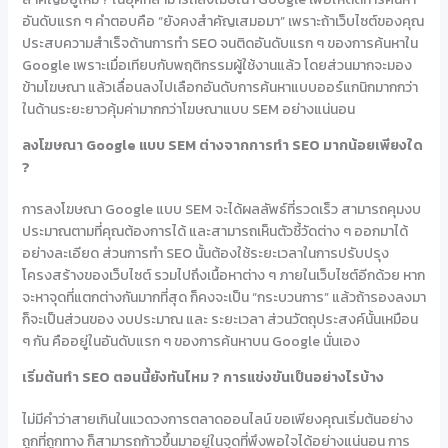
อันดับแรก ๆ คำตอบคือ “ยังคงสำคัญเสมอมา” เพราะถ้าเว็บไซต์ของคุณ
ประสบความสำเร็จด้านการทำ SEO จนติดอันดับแรก ๆ ของการค้นหาใน
Google เพราะเมื่อเทียบกับพฤติกรรมผู้ใช้งานแล้ว โดยส่วนมากจะมอง
ข้ามโฆษณา แล้วเลื่อนลงไปเลือกอันดับการค้นหาแบบออร์แกนิกมากกว่า
ในด้านระยะยาวคุ้มค่ามากกว่าโฆษณาแบบ SEM อย่างแน่นอน
ลงโฆษณา
Google
แบบ
SEM ต่างจากการทำ SEO มากน้อยเพียงใด
?
การลงโฆษณา Google แบบ SEM จะได้ผลลัพธ์ที่รวดเร็ว สามารถคุมงบ
ประมาณตามที่คุณต้องการได้ และสามารถเห็นตัวชี้วัดต่าง ๆ ออกมาได้
อย่างละเอียด ส่วนการทำ SEO นั้นต้องใช้ระยะเวลาในการปรับปรุง
โครงสร้างของเว็บไซต์ รวมไปถึงเนื้อหาต่าง ๆ ภายในเว็บไซต์อีกด้วย หาก
จะหาจุดที่แตกต่างกันมากที่สุด ก็คงจะเป็น “กระบวนการ” แล้วถ้ารองลงมา
ก็จะเป็นส่วนของ งบประมาณ และ ระยะเวลา ส่วนวัตถุประสงค์นั้นเหมือน
ๆ กัน คืออยู่ในอันดับแรก ๆ ของการค้นหาบน Google นั่นเอง
เริ่มต้นทำ
SEO ตอนนี้ยังทันไหม ? การแข่งขันเป็นอย่างไรบ้าง
ไม่มีคำว่าสายเกินในแวดวงการตลาดออนไลน์ ขอเพียงคุณเริ่มต้นอย่าง
ถูกที่ถูกทาง ก็สามารถก้าวขึ้นมาอยู่ในจุดที่พึงพอใจได้อย่างแน่นอน การ