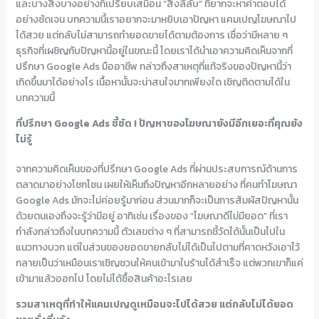
และบางสิ่งบางอย่างก็เปรียบเสมือน “สิ่งลี้ลับ” ที่ยากจะหาคำตอบได้
อย่างชัดเจน บทความนี้เราอยากจะมาหยิบเอาปัญหา แคมเปญโฆษณาไป
ได้สวย แต่กลับไม่สามารถทำยอดขายได้ตามต้องการ เชื่อว่ามีหลาย ๆ
ธุรกิจที่เผชิญกับปัญหานี้อยู่ในขณะนี้ โดยเราได้นำเอาความคิดเห็นจากที่
ปรึกษา Google Ads มืออาชีพ กล่าวถึงสาเหตุที่แท้จริงของปัญหานี้ว่า
เกิดขึ้นมาได้อย่างไร เนื้อหานั้นจะน่าสนใจมากเพียงใด เชิญติดตามได้ใน
บทความนี้
ที่ปรึกษา
Google Ads
ชี้ชัด
! ปัญหาของโฆษณายังมีอีกเยอะที่คุณยัง
ไม่รู้
จากความคิดเห็นของที่ปรึกษา Google Ads ที่ผ่านประสบการณ์ด้านการ
ตลาดมาอย่างโชกโชน เผยให้เห็นถึงปัญหาอีกหลายอย่าง ที่คนทำโฆษณา
Google Ads มักจะไม่ค่อยรู้มาก่อน ส่วนมากก็จะเป็นการสัมผัสปัญหานั้น
ด้วยตนเองถึงจะรู้ว่ามีอยู่ อาทิเช่น เรื่องของ “โฆษณาดีไม่มียอด” ที่เรา
กำลังกล่าวถึงในบทความนี้ ตัวเลขต่าง ๆ ที่สามารถชี้วัดได้นั้นเป็นไปใน
แนวทางบวก แต่ในส่วนของยอดขายกลับไม่ได้เป็นไปตามที่คาดหวังเอาไว้
กลายเป็นว่าเหมือนเราเชิญชวนให้คนเข้ามาในร้านได้สำเร็จ แต่พวกเขาก็แค่
เข้ามาแล้วออกไป โดยไม่ได้ซื้อสินค้าอะไรเลย
รวมสาเหตุที่ทำให้แคมเปญดูเหมือนจะไปได้สวย แต่กลับไม่ได้ยอด