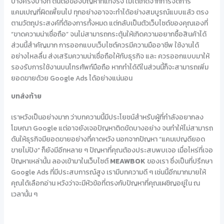
บางครั้งบางที ต้นตอของปัญหาที่แท้จริง ไม่ได้เกิดจากการจัดการ
แคมเปญที่ผิดเพี้ยนไป ทุกอย่างอาจจะทำได้อย่างสมบูรณ์แบบแล้ว ตรง
ตามวัตถุประสงค์ที่ต้องการทั้งหมด แต่กลับเป็นตัวเว็บไซต์ของคุณเองที่
“ขาดความน่าเชื่อถือ” จนไม่สามารถกระตุ้นให้เกิดความอยากซื้อสินค้าได้
ส่วนนี้สำคัญมาก การออกแบบเว็บไซต์ควรมีความมืออาชีพ ใช้งานได้
อย่างไหลลื่น ส่งเสริมความน่าเชื่อถือให้กับธุรกิจ และ ควรออกแบบมาให้
รองรับการใช้งานบนโทรศัพท์มือถือ หากทำได้ดีในส่วนนี้ก็จะสามารถเพิ่ม
ยอดขายด้วย Google Ads ได้อย่างแน่นอน
บทส่งท้าย
เราหวังเป็นอย่างมาก ว่าบทความนี้มีประโยชน์สำหรับผู้ที่กำลังอยากลง
โฆษณา Google แต่อาจยังเจอปัญหาติดขัดบางอย่าง จนทำให้ไม่สามารถ
ดันให้ธุรกิจมียอดขายอย่างที่คาดหวัง นอกจากปัญหา “แคมเปญดียอด
ขายไม่ปัง” ก็ยังมีอีกหลาย ๆ ปัญหาที่คุณต้องประสบพบเจอ เมื่อไหร่ที่เจอ
ปัญหาเหล่านั้น ลองเข้ามาในเว็บไซต์
MEAWBOK
ของเรา ซึ่งเป็นที่ปรึกษา
Google Ads ที่มีประสบการณ์สูง เรามีบทความดี ๆ เช่นนี้อีกมากมายให้
คุณได้เลือกอ่าน หวังว่าจะมีหัวข้อที่ตรงกับปัญหาที่คุณเผชิญอยู่ใน ณ
เวลานั้น ๆ