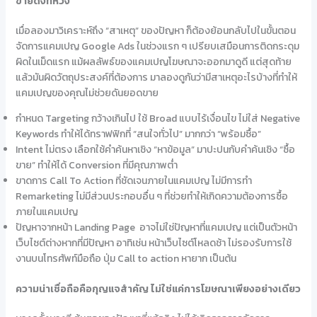
ขายดั่งที่หวัง
เมื่อลองมาวิเคราะห์ถึง “สาเหตุ” ของปัญหา ก็ต้องย้อนกลับไปในขั้นตอน
จัดการแคมเปญ Google Ads ในช่วงแรก ๆ เปรียบเสมือนการติดกระดุม
ผิดในเม็ดแรก แม้ผลลัพธ์ของแคมเปญโฆษณาจะออกมาดูดี แต่สุดท้าย
แล้วมันผิดวัตถุประสงค์ที่ต้องการ มาลองดูกันว่ามีสาเหตุอะไรบ้างที่ทำให้
แคมเปญของคุณไม่ช่วยดันยอดขาย
กำหนด Targeting กว้างเกินไป ใช้ Broad แบบไร้เงื่อนไข ไม่ใส่ Negative
Keywords ทำให้ได้ทราฟฟิกที่ “สนใจทั่วไป” มากกว่า “พร้อมซื้อ”
Intent ไม่ตรง เลือกใช้คำค้นหาเชิง “หาข้อมูล” มาปะปนกับคำค้นเชิง “ซื้อ
ขาย” ทำให้ได้ Conversion ที่มีคุณภาพต่ำ
ขาดการ Call To Action ที่ชัดเจนภายในแคมเปญ ไม่มีการทำ
Remarketing ไม่มีส่วนประกอบอื่น ๆ ที่ช่วยทำให้เกิดความต้องการซื้อ
ภายในแคมเปญ
ปัญหาจากหน้า Landing Page อาจไม่ใช่ปัญหาที่แคมเปญ แต่เป็นตัวหน้า
เว็บไซต์ต่างหากที่มีปัญหา อาทิเช่น หน้าเว็บไซต์โหลดช้า ไม่รองรับการใช้
งานบนโทรศัพท์มือถือ ปุ่ม Call to action หายาก เป็นต้น
ความน่าเชื่อถือคือกุญแจสำคัญ ไม่ใช่แค่การโฆษณาเพียงอย่างเดียว