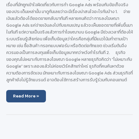
เรื่องที่มักถูกเข้าใจผิดเกี่ยวกับการทำ Google Ads พร้อมกับข้อเท็จจริง
ของประเด็นเหล่านั้น มาดูกันเลยว่าจะมีเรื่องน่าสนใจอะไรกันบ้าง 1. จ่าย
เงินแล้วต้องได้ยอดขายกลับมาทันที หลายคนคิดว่า การลงโฆษณา
Google Ads แค่จ่ายเงินลงไปกับแคมเปญ แล้วจะเห็นยอดขายที่เพิ่มขึ้นมา
ในทันที แต่ความเป็นจริงแล้วการทำโฆษณาบน Google มีช่วงเวลาที่ต้องให้
ระบบเรียนรู้เสียก่อน เพื่อเก็บข้อมูลว่าใครคือกลุ่มที่มีแนวโน้มทำตามเป้า
หมาย เช่น ซื้อสินค้า กรอกแบบฟอร์ม หรือติดต่อทักแชต ช่วงเริ่มต้นจึง
ควรมองเป็นการลงทุนเพื่อเก็บข้อมูลมากกว่าหวังกำไรทันที 2. ธุรกิจ
ของคุณไม่เหมาะกับการลงโฆษณา Google หลายธุรกิจคิดว่า “ไม่เหมาะกับ
Google” เพราะลองแล้วไม่ค่อยเวิร์คสักเท่าไหร่ ธุรกิจที่คนค้นหาด้วย
ความต้องการชัดเจน มักเหมาะกับการลงโฆษณา Google Ads ส่วนธุรกิจที่
ลูกค้ายังไม่รู้จักแบรนด์ อาจต้องใช้การสร้างการรับรู้ร่วมกับคอนเทนต์
5
Read More »
เรื่อง
ที่
หลาย
คน
เข้าใจ
ผิด
เกี่ยว
กับ
การ