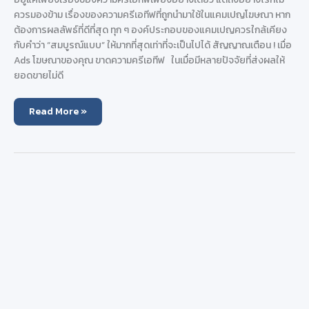
ควรมองข้าม เรื่องของความครีเอทีฟที่ถูกนำมาใช้ในแคมเปญโฆษณา หาก
ต้องการผลลัพธ์ที่ดีที่สุด ทุก ๆ องค์ประกอบของแคมเปญควรใกล้เคียง
กับคำว่า “สมบูรณ์แบบ” ให้มากที่สุดเท่าที่จะเป็นไปได้ สัญญาณเตือน ! เมื่อ
Ads โฆษณาของคุณ ขาดความครีเอทีฟ ในเมื่อมีหลายปัจจัยที่ส่งผลให้
ยอดขายไม่ดี
ลง
Read More »
โฆษณา
Google
Ads
แต่
ยอด
ขาย
ไม่
พุ่ง
ความ
ครีเอทีฟ
ส่ง
ผล
หรือ
ไม่
?