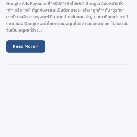
Google Ads Keyword สำหรับการลงโฆษณา Google Ads หมายถึง
“คำ” หรือ “วลี” ที่ถูกค้นหา และเป็นตัวกลางระหว่าง “ลูกค้า” กับ “ธุรกิจ”
หากมีการค้นหา Keyword ที่สอดคล้องกับแคมเปญโฆษณาที่คุณทำเอาไว้
ระบบของ Google จะนำโฆษณาของคุณไปแสดงบนหน้าค้นหาในทันที นั่น
จึงเป็นเหตุผลที่ว่า […]
อยาก
Read More »
ลง
โฆษณา
Google
Ads
แต่
คิด
Keyword
ไม่
เก่ง
ทำ
อย่างไร
ดี
?