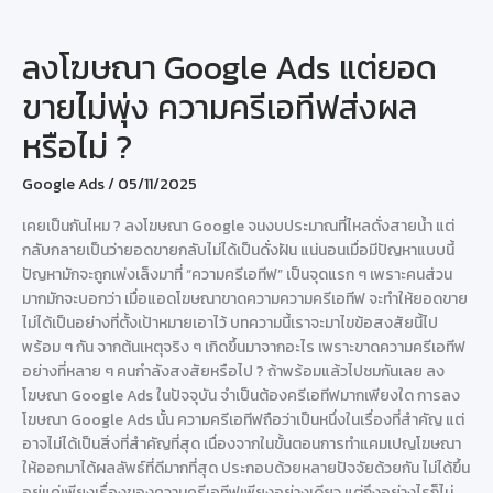
ลงโฆษณา Google Ads แต่ยอด
ขายไม่พุ่ง ความครีเอทีฟส่งผล
หรือไม่ ?
Google Ads
/
05/11/2025
เคยเป็นกันไหม ? ลงโฆษณา Google จนงบประมาณที่ไหลดั่งสายน้ำ แต่
กลับกลายเป็นว่ายอดขายกลับไม่ได้เป็นดั่งฝัน แน่นอนเมื่อมีปัญหาแบบนี้
ปัญหามักจะถูกเพ่งเล็งมาที่ “ความครีเอทีฟ” เป็นจุดแรก ๆ เพราะคนส่วน
มากมักจะบอกว่า เมื่อแอดโฆษณาขาดความความครีเอทีฟ จะทำให้ยอดขาย
ไม่ได้เป็นอย่างที่ตั้งเป้าหมายเอาไว้ บทความนี้เราจะมาไขข้อสงสัยนี้ไป
พร้อม ๆ กัน จากต้นเหตุจริง ๆ เกิดขึ้นมาจากอะไร เพราะขาดความครีเอทีฟ
อย่างที่หลาย ๆ คนกำลังสงสัยหรือไป ? ถ้าพร้อมแล้วไปชมกันเลย ลง
โฆษณา Google Ads ในปัจจุบัน จำเป็นต้องครีเอทีฟมากเพียงใด การลง
โฆษณา Google Ads นั้น ความครีเอทีฟถือว่าเป็นหนึ่งในเรื่องที่สำคัญ แต่
อาจไม่ได้เป็นสิ่งที่สำคัญที่สุด เนื่องจากในขั้นตอนการทำแคมเปญโฆษณา
ให้ออกมาได้ผลลัพธ์ที่ดีมากที่สุด ประกอบด้วยหลายปัจจัยด้วยกัน ไม่ได้ขึ้น
อยู่แค่เพียงเรื่องของความครีเอทีฟเพียงอย่างเดียว แต่ถึงอย่างไรก็ไม่