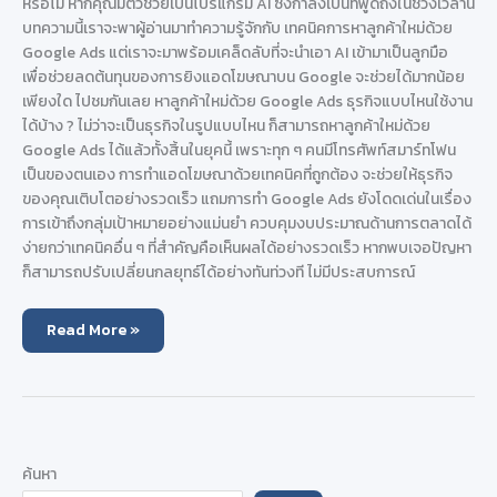
หรือไม่ หากคุณมีตัวช่วยเป็นโปรแกรม AI ซึ่งกำลังเป็นที่พูดถึงในช่วงเวลานี้
บทความนี้เราจะพาผู้อ่านมาทำความรู้จักกับ เทคนิคการหาลูกค้าใหม่ด้วย
Google Ads แต่เราจะมาพร้อมเคล็ดลับที่จะนำเอา AI เข้ามาเป็นลูกมือ
เพื่อช่วยลดต้นทุนของการยิงแอดโฆษณาบน Google จะช่วยได้มากน้อย
เพียงใด ไปชมกันเลย หาลูกค้าใหม่ด้วย Google Ads ธุรกิจแบบไหนใช้งาน
ได้บ้าง ? ไม่ว่าจะเป็นธุรกิจในรูปแบบไหน ก็สามารถหาลูกค้าใหม่ด้วย
Google Ads ได้แล้วทั้งสิ้นในยุคนี้ เพราะทุก ๆ คนมีโทรศัพท์สมาร์ทโฟน
เป็นของตนเอง การทำแอดโฆษณาด้วยเทคนิคที่ถูกต้อง จะช่วยให้ธุรกิจ
ของคุณเติบโตอย่างรวดเร็ว แถมการทำ Google Ads ยังโดดเด่นในเรื่อง
การเข้าถึงกลุ่มเป้าหมายอย่างแม่นยำ ควบคุมงบประมาณด้านการตลาดได้
ง่ายกว่าเทคนิคอื่น ๆ ที่สำคัญคือเห็นผลได้อย่างรวดเร็ว หากพบเจอปัญหา
ก็สามารถปรับเปลี่ยนกลยุทธ์ได้อย่างทันท่วงที ไม่มีประสบการณ์
หา
Read More »
ลูกค้า
ใหม่
ด้วย
Google
Ads
ใช้
AI
เป็น
ตัว
ค้นหา
ช่วย