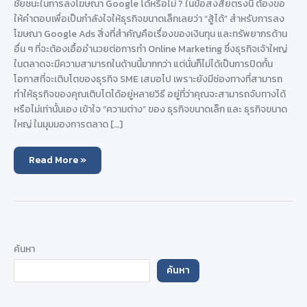
ชัยชนะในการลงโฆษณา Google ได้หรือไม่ ? ในข้อสงสัยตรงนี้ ต้องขอ
ให้คำตอบเพื่อเป็นกำลังใจให้ธุรกิจขนาดเล็กเลยว่า “สู้ได้” สำหรับการลง
โฆษณา Google Ads สิ่งที่สำคัญคือเรื่องของเงินทุน และทรัพยากรด้าน
อื่น ๆ ที่จะต้องเอื้ออำนวยต่อการทำ Online Marketing ซึ่งธุรกิจเจ้าใหญ่
ในตลาดจะมีความสามารถในด้านนี้มากกว่า แต่นั่นก็ไม่ได้เป็นการปิดกั้น
โอกาสที่จะเติบโตของธุรกิจ SME เสมอไป เพราะยังมีช่องทางที่สามารถ
ทำให้ธุรกิจของคุณเติบโตได้อยู่หลายวิธี อยู่ที่ว่าคุณจะสามารถจับทางได้
หรือไม่เท่านั้นเอง เข้าใจ “ความต่าง” ของ ธุรกิจขนาดเล็ก และ ธุรกิจขนาด
ใหญ่ ในมุมมองการตลาด […]
เทคนิค
Read More »
ลง
โฆษณา
Google
ของ
ธุรกิจ
SME
เพื่อ
ต่อสู้
กับ
ค้นหา
แบรนด์
ใหญ่
ค้นหา