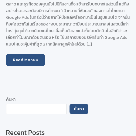
ตลาด และธุรกิจของคุณยังไม่มีทีมงานที่จะเข้ามารับบทบาทในส่วนนี้ แต่ถึง
อย่างไรควรจะต้องมีการกำหนด “เป้าหมายที่ชัดเจน” ของการทำโฆษณา
Google Ads ในครั้งนี้ว่าอยากให้มีผลลัพธ์ออกมาเป็นในรูปแบบใด จากนั้น
ถึงค่อยว่ากันในเรื่องของ “งบประมาณ” ว่ามีงบประมาณมาลงในส่วนนี้เท่า
ไหร่ ทุ่มทุนได้มากน้อยแค่ไหน เมื่อเห็นตัวเลขแล้วก็ค่อยตัดสินใจอีกทีว่า จะ
เลือกทำโฆษณาด้วยตนเอง หรือ ใช้บริการของบริษัทรับทำ Google Ads
แบบไหนจะคุ้มค่าที่สุด 3 เทคนิคหาลูกค้าใหม่ด้วย […]
จ้าง
Read More »
เอ
เจน
ซี่
Google
Ads
ดี
ไหม
?
ต้อง
ค้นหา
ใช้
งบ
ค้นหา
เท่า
ไหร่
ถึง
จะ
เห็น
Recent Posts
ผล