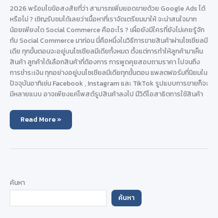
2026 พร้อมไขข้อสงสัยที่ว่า สามารถเพิ่มยอดขายด้วย Google Ads ได้
หรือไม่ ? เชิญรับชมได้เลยว่าเนื้อหาที่เราจัดเตรียมมาให้ จะน่าสนใจมาก
น้อยเพียงใด Social Commerce คืออะไร ? เผื่อยังมีใครที่ยังไม่เคยรู้จัก
กับ Social Commerce มาก่อน นี่คือหนึ่งในวิธีการขายสินค้าผ่านโซเชียลมี
เดีย ทุกขั้นตอนจะอยู่บนโซเชียลมีเดียทั้งหมด ตั้งแต่การทำให้ลูกค้ามาเห็น
สินค้า ลูกค้าได้เลือกสินค้าที่ต้องการ การพูดคุยสอบถามราคา ไปจนถึง
การชำระเงิน ทุกอย่างอยู่บนโซเชียลมีเดียทุกขั้นตอน แพลตฟอร์มที่นิยมใน
ปัจจุบันอาทิเช่น Facebook , Instagram และ TikTok รูปแบบการขายก็จะ
มีหลายแบบ อาจเพียงแค่โพสต์รูปสินค้าลงไป มีวิดีโอสาธิตการใช้สินค้า
เพิ่ม
Read More »
ยอด
ขาย
ด้วย
Google
Ads
เกาะ
ติด
เท
รนด์
ค้นหา
Social
Commerce
ค้นหา