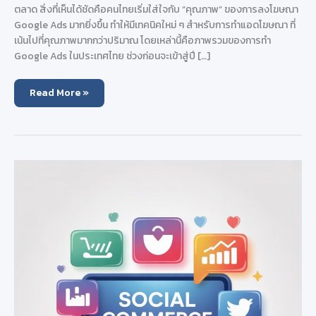
ตลาด สิ่งที่เห็นได้ชัดคือคนไทยเริ่มใส่ใจกับ “คุณภาพ” ของการลงโฆษณา
Google Ads มากยิ่งขึ้น ทำให้มีเทคนิคใหม่ ๆ สำหรับการทำแอดโฆษณา ที่
เน้นไปที่คุณภาพมากกว่าปริมาณ โดยเหล่านี้คือภาพรวมของการทำ
Google Ads ในประเทศไทย ช่วงก่อนจะเข้าสู่ปี […]
การ
Read More »
ลง
โฆษณา
Google
Ads
ในปี
2026
มี
อะไร
เปลี่ยนแปลง
หรือ
ไม่
?